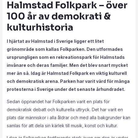
Halmstad Folkpark – över
100 år av demokrati &
kulturhistoria
I hjärtat av Halmstad i Sverige ligger ett litet
grönområde som kallas Folkparken. Den utformades
ursprungligen som en rekreationspark för Halmstads
invånare och deras familjer. Men det blev snart mycket
mer än så. Idag är Halmstad Folkpark en viktig kulturell
och demokratisk arena. Parken har varit värd för många
protesterna i Sverige under det senaste århundradet.
Sedan öppnandet har Folkparken varit en plats för
demokratisk debatt och kulturella uttryck. Det har varit en
plats där människor i alla åldrar och med alla bakgrunder kan
samlas för att dela sin kärlek till musik, konst och kultur.
I dag är Folkparken fortfarande stark även om den är under