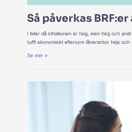
Så påverkas BRF:er
I tider då inflationen är hög, elen hög och and
tufft ekonomiskt eftersom låneräntor höjs och 
Se mer »