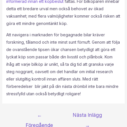
informerad innan ett köpbeslut
fattas. För bilköparen innebär
detta ett bredare urval men också behovet av ökad
vaksamhet; med flera valmöjligheter kommer också risken att
göra ett mindre genomtänkt köp.
Att navigera i marknaden för begagnade bilar kräver
forskning, tålamod och inte minst sunt förnuft. Genom att följa
de ovanstående tipsen ökar chansen betydligt att göra ett
lyckat köp som passar både din livsstil och plånbok. Kom
ihåg att varje bilköp är unikt, så ta dig tid att granska varje
steg noggrant, oavsett om det handlar om initial research
eller slutgiltig kontroll innan affären sluts. Med rätt
förberedelser blir jakt på din nästa drömbil inte bara mindre
stressfylld utan också betydligt roligare!
←
Nästa Inlägg
Föregående
→