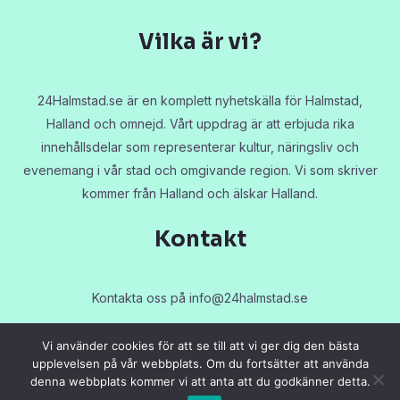
Vilka är vi?
24Halmstad.se är en komplett nyhetskälla för Halmstad,
Halland och omnejd. Vårt uppdrag är att erbjuda rika
innehållsdelar som representerar kultur, näringsliv och
evenemang i vår stad och omgivande region. Vi som skriver
kommer från Halland och älskar Halland.
Kontakt
Kontakta oss på
info@24halmstad.se
Vi använder cookies för att se till att vi ger dig den bästa
upplevelsen på vår webbplats. Om du fortsätter att använda
denna webbplats kommer vi att anta att du godkänner detta.
Copyright © 2026 24halmstad.se