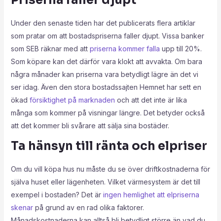
Under den senaste tiden har det publicerats flera artiklar
som pratar om att bostadspriserna faller djupt. Vissa banker
som SEB räknar med att
priserna kommer falla
upp till 20%.
Som köpare kan det därför vara klokt att avvakta. Om bara
några månader kan priserna vara betydligt lägre än det vi
ser idag. Även den stora bostadssajten Hemnet har sett en
ökad
försiktighet på marknaden
och att det inte är lika
många som kommer på visningar längre. Det betyder också
att det kommer bli svårare att sälja sina bostäder.
Ta hänsyn till ränta och elpriser
Om du vill köpa hus nu måste du se över driftkostnaderna för
själva huset eller lägenheten. Vilket värmesystem är det till
exempel i bostaden? Det är
ingen hemlighet att elpriserna
skenar
på grund av en rad olika faktorer.
Månadskostnaderna kan alltså bli betydligt större än vad du