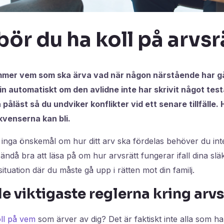
bör du ha koll på arvs
mer vem som ska ärva vad när någon närstående har gå
in automatiskt om den avlidne inte har skrivit något tes
 påläst så du undviker konflikter vid ett senare tillfälle.
venserna kan bli.
inga önskemål om hur ditt arv ska fördelas behöver du int
 ändå bra att läsa på om hur arvsrätt fungerar ifall dina slä
 situation där du måste gå upp i rätten mot din familj.
e viktigaste reglerna kring arvs
oll på vem
som ärver av dig? Det är faktiskt inte alla som ha