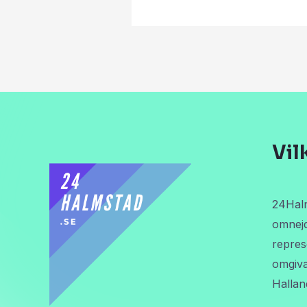
Vil
24Halm
omnejd
repres
omgiva
Hallan