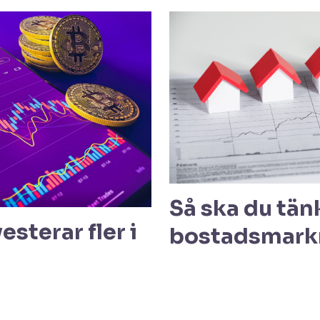
Så ska du tän
esterar fler i
bostadsmark