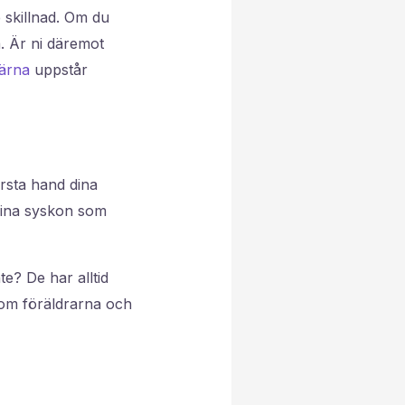
 skillnad. Om du
. Är ni däremot
gärna
uppstår
rsta hand dina
 dina syskon som
te? De har alltid
g om föräldrarna och