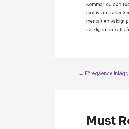
Kommer du och re
mötas i en rättegån
mentalt en väldigt 
verkligen ha koll på
←
Föregående Inlägg
Must R