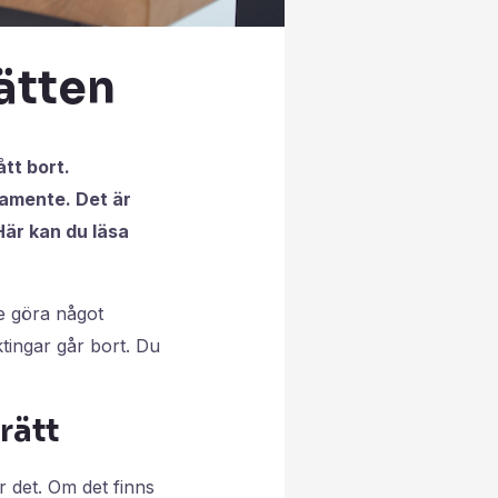
rätten
tt bort.
tamente. Det är
 Här kan du läsa
e göra något
ktingar går bort. Du
rätt
r det. Om det finns